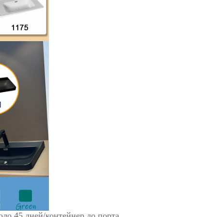
оло 45 дней/контейнер до порта.