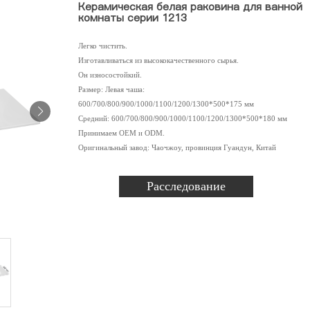
Керамическая белая раковина для ванной
комнаты серии 1213
Легко чистить.
Изготавливаться из высококачественного сырья.
Он износостойкий.
Размер: Левая чаша:
600/700/800/900/1000/1100/1200/1300*500*175 мм
Средний: 600/700/800/900/1000/1100/1200/1300*500*180 мм
Принимаем OEM и ODM.
Оригинальный завод: Чаочжоу, провинция Гуандун, Китай
Расследование