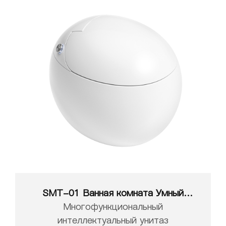
SMT-01 Ванная комната Умный
унитаз Белый Интеллектуальный
Многофункциональный
Туалет
интеллектуальный унитаз