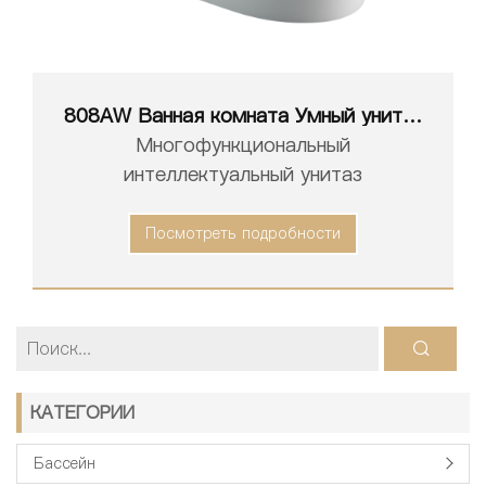
808AW Ванная комната Умный унитаз
Белый Интеллектуальный Туалет
Многофункциональный
интеллектуальный унитаз
Посмотреть подробности
КАТЕГОРИИ
Бассейн