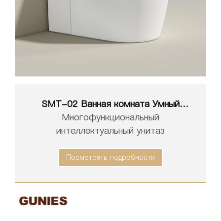
SMT-02 Ванная комната Умный
унитаз Белый Интеллектуальный
Многофункциональный
Туалет
интеллектуальный унитаз
Посмотреть подробности