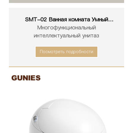
SMT-02 Ванная комната Умный
унитаз Белый Интеллектуальный
Многофункциональный
Туалет
интеллектуальный унитаз
Посмотреть подробности