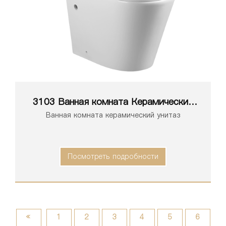
3103 Ванная комната Керамический
унитаз-биде
Ванная комната керамический унитаз
Посмотреть подробности
«
1
2
3
4
5
6