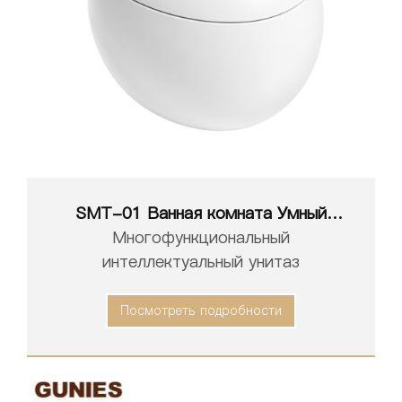
SMT-01 Ванная комната Умный
унитаз Белый Интеллектуальный
Многофункциональный
Туалет
интеллектуальный унитаз
Посмотреть подробности