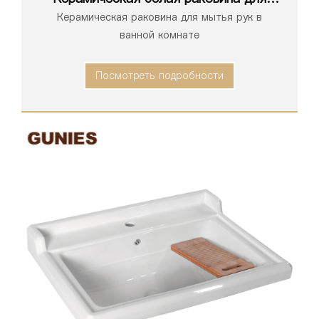
ванной комнаты серии 1164
Керамическая раковина для мытья рук в
ванной комнате
Посмотреть подробности