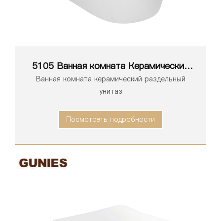
5105 Ванная комната Керамический
унитаз
Ванная комната керамический раздельный
унитаз
Посмотреть подробности