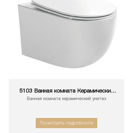
5103 Ванная комната Керамический
унитаз
Ванная комната керамический унитаз
Посмотреть подробности