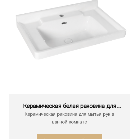
Керамическая белая раковина для
ванной комнаты серии 1149
Керамическая раковина для мытья рук в
ванной комнате