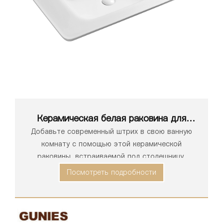
Керамическая белая раковина для
ванной комнаты серии 1201
Добавьте современный штрих в свою ванную
комнату с помощью этой керамической
раковины, встраиваемой под столешницу,
которая отличается гладкой поверхностью и
Посмотреть подробности
бесшовной интеграцией с любой столешницей.