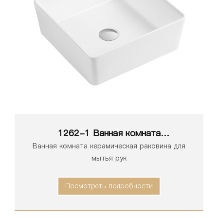
1262-1 Ванная комната
Керамическая белая раковина для
Ванная комната керамическая раковина для
унитаза Умывальник Art
мытья рук
Посмотреть подробности