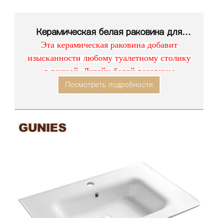
Керамическая белая раковина для
ванной комнаты серии 1202
Эта керамическая раковина добавит
изысканности любому туалетному столику
в ванной. Дизайн белой раковины
практичен и визуально привлекателен для
Посмотреть подробности
всех стилей декора.