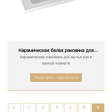
Керамическая белая раковина для
ванной комнаты серии 1189
Керамическая раковина для мытья рук в
ванной комнате
Посмотреть подробности
«
1
2
3
4
5
6