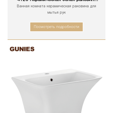
для ванной комнаты, умывальник,
Ванная комната керамическая раковина для
раковина
мытья рук
Посмотреть подробности