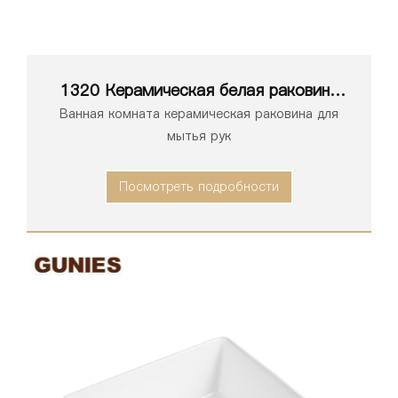
1320 Керамическая белая раковина
для ванной комнаты, умывальник,
Ванная комната керамическая раковина для
раковина
мытья рук
Посмотреть подробности