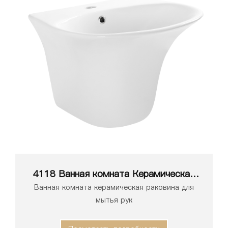
4118 Ванная комната Керамическая
белая раковина для унитаза,
Ванная комната керамическая раковина для
умывальник, раковина
мытья рук