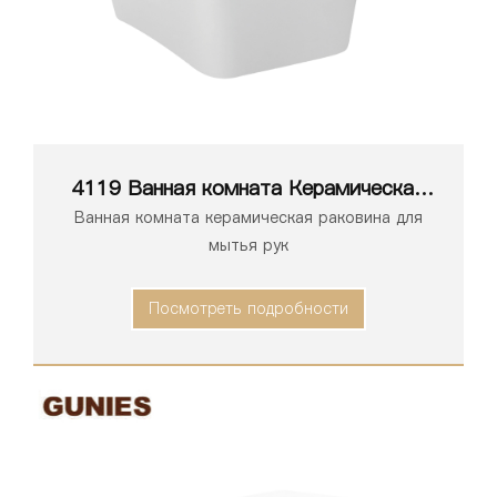
4119 Ванная комната Керамическая
белая раковина для унитаза,
Ванная комната керамическая раковина для
умывальник, раковина
мытья рук
Посмотреть подробности